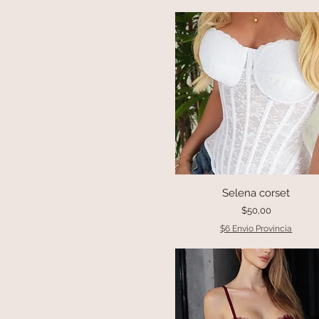
XL
Vestidos
XS
Salida de Cama
Novias
Babydoll
Body
Accesorios
Sale
Pijamas
Bikini
Selena corset
Vista rápida
Precio
$50,00
$6 Envio Provincia