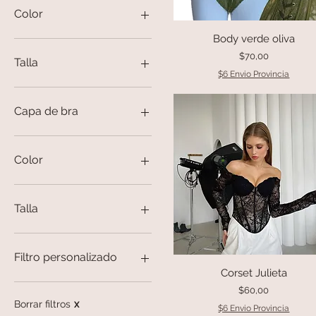
0 US$
170 US$
Color
Body verde oliva
Vista rápida
Precio
$70,00
Talla
$6 Envio Provincia
Capa de bra
32b
34b
Color
36b
38b
azul marino
40b
black
Talla
42b
fucsia
Pink
L
rojo
M
Filtro personalizado
White
M/L
Corset Julieta
Vista rápida
S
Corset
Precio
$60,00
S/M
Lencería
Borrar filtros
X
$6 Envio Provincia