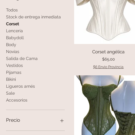
Todos
Stock de entrega inmediata
Corset
Lencería
Babydoll
Body
Corset angélica
Vista rápida
Novias
Salida de Cama
Precio
$65,00
Vestidos
$6 Envio Provincia
Pijamas
Bikini
Ligueros arnés
Sale
Accesorios
Precio