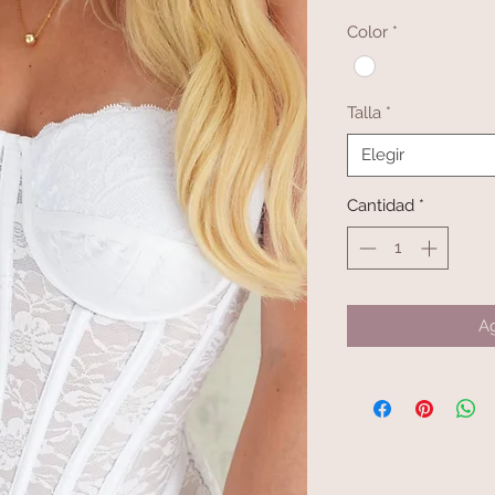
Color
*
Talla
*
Elegir
Cantidad
*
Ag