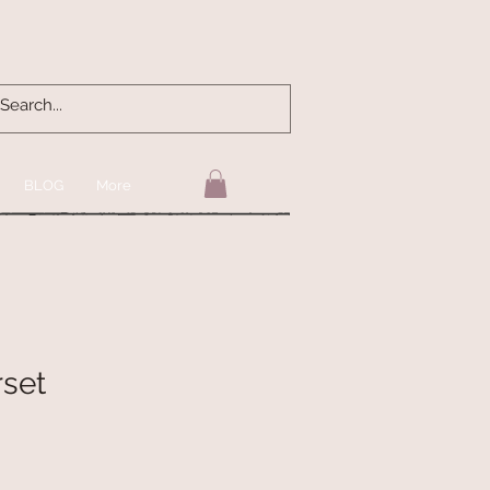
BLOG
More
rset