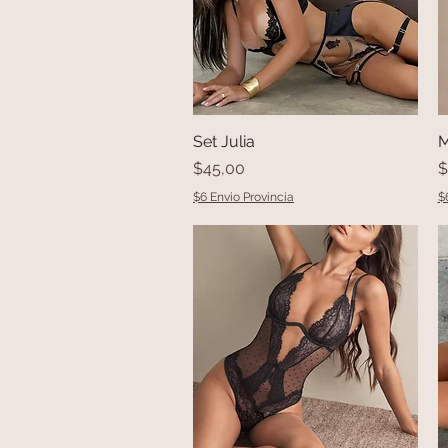
Set Julia
Vista rápida
M
Precio
P
$45,00
$
$6 Envio Provincia
$