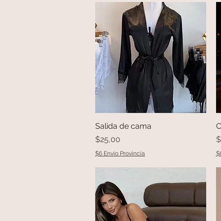
Salida de cama
Vista rápida
C
Precio
P
$25,00
$
$6 Envio Provincia
$