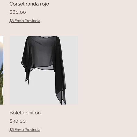
Corset randa rojo
Vista rápida
Precio
$60,00
$6 Envio Provincia
Boleto chiffon
Vista rápida
Precio
$30,00
$6 Envio Provincia