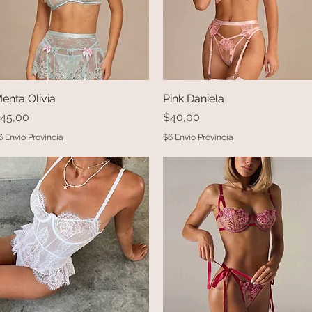
enta Olivia
Vista rápida
Pink Daniela
Vista rápida
recio
Precio
45,00
$40,00
6 Envio Provincia
$6 Envio Provincia