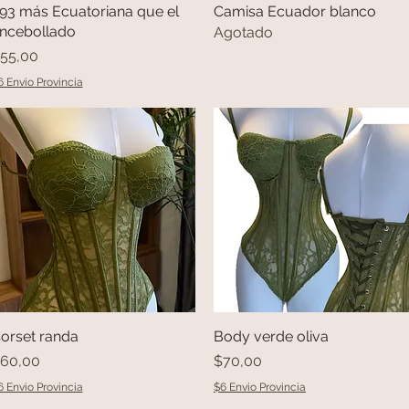
93 más Ecuatoriana que el
Vista rápida
Camisa Ecuador blanco
Vista rápida
ncebollado
Agotado
recio
55,00
6 Envio Provincia
orset randa
Vista rápida
Body verde oliva
Vista rápida
recio
Precio
60,00
$70,00
6 Envio Provincia
$6 Envio Provincia