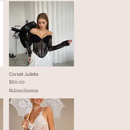
Corset Julieta
Vista rápida
Precio
$60,00
$6 Envio Provincia