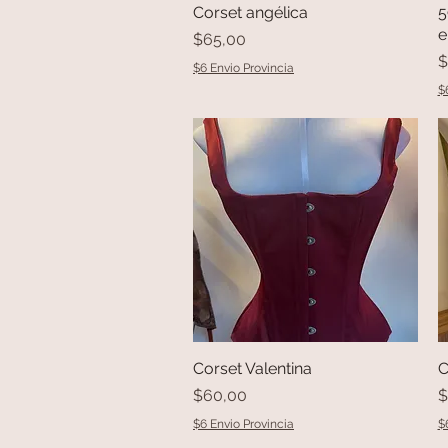
Corset angélica
Vista rápida
5
e
Precio
$65,00
P
$
$6 Envio Provincia
$
Corset Valentina
Vista rápida
C
Precio
P
$60,00
$
$6 Envio Provincia
$