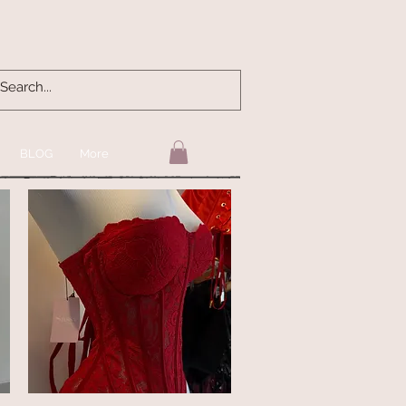
BLOG
More