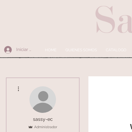
Iniciar sesión
HOME
QUIENES SOMOS
CÁTALOGO
Más acciones
sassy-ec
Administrador