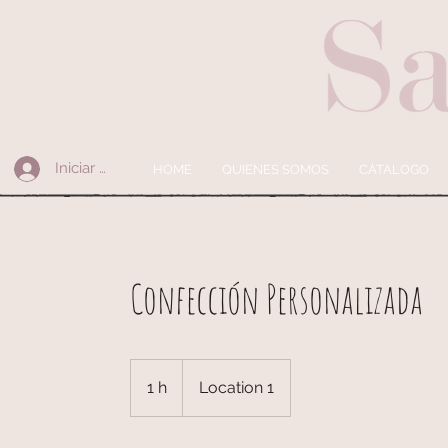
Iniciar sesión
HOME
QUIENES SOMOS
CÁTALOGO
Confección Personalizada
1 h
1
Location 1