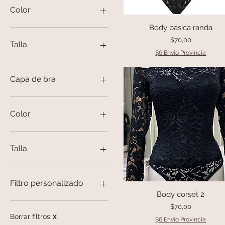
0 US$
170 US$
Color
Body básica randa
Vista rápida
Precio
$70,00
Talla
$6 Envio Provincia
Capa de bra
32b
34b
Color
36b
38b
azul marino
40b
black
Talla
42b
fucsia
Pink
L
rojo
M
Filtro personalizado
White
M/L
Body corset 2
Vista rápida
S
Corset
Precio
$70,00
S/M
Lencería
Borrar filtros
X
$6 Envio Provincia