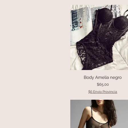
XL
Vestidos
XS
Salida de Cama
Novias
Babydoll
Body
Accesorios
Sale
Pijamas
Bikini
Body Amelia negro
Vista rápida
Precio
$65,00
$6 Envio Provincia