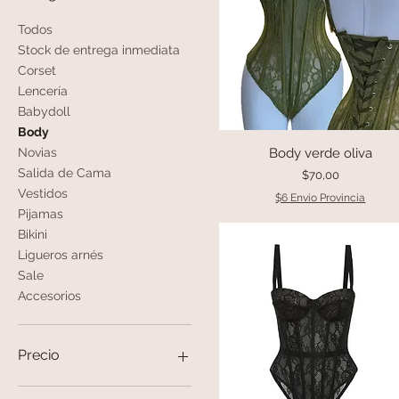
Todos
Stock de entrega inmediata
Corset
Lencería
Babydoll
Body
Body verde oliva
Vista rápida
Novias
Salida de Cama
Precio
$70,00
Vestidos
$6 Envio Provincia
Pijamas
Bikini
Ligueros arnés
Sale
Accesorios
Precio