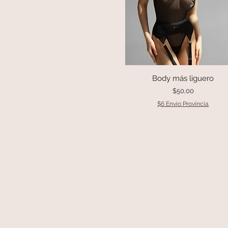
Body más liguero
Vista rápida
Precio
$50,00
$6 Envio Provincia