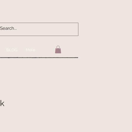
BLOG
More
nk