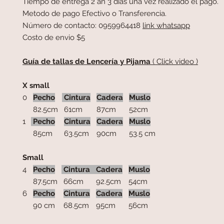
Tiempo de entrega 2 an 3 días una vez realizado el pago.
Metodo de pago Efectivo o Transferencia.
Número de contacto: 0959964418
link whatsapp
Costo de envio $5
Guía de tallas de Lencería y Pijama
( Click video )
X small
0
Pecho
Cintura
Cadera
Muslo
82.5cm
61cm
87cm
52cm
1
Pecho
Cintura
Cadera
Muslo
85cm
63.5cm
90cm
53.5 cm
Small
4
Pecho
Cintura
Cadera
Muslo
87.5cm
66cm
92.5cm
54cm
6
Pecho
Cintura
Cadera
Muslo
90 cm
68.5cm
95cm
56cm