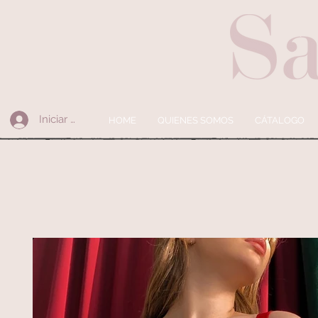
Iniciar sesión
HOME
QUIENES SOMOS
CÁTALOGO