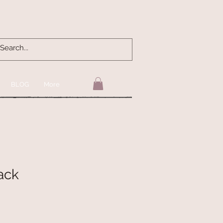
BLOG
More
ack