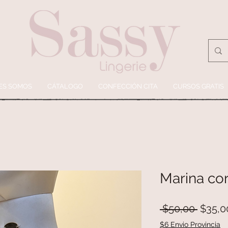
ES SOMOS
CÁTALOGO
CONFECCIÓN CITA
CURSOS GRATIS
Marina co
Precio
 $50,00 
$35,0
$6 Envio Provincia