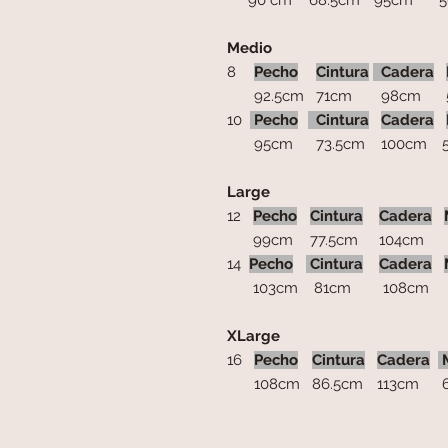
90 cm
68.5cm
95cm
5
Medio
8
Pecho
Cintura
Cadera
92.5cm
71cm
98cm
5
10
Pecho
Cintura
Cadera
95cm
73.5cm
100cm
5
Large
12
Pecho
Cintura
Cadera
99cm
77.5cm
104cm
6
14
Pecho
Cintura
Cadera
103cm
81cm
108cm
6
XLarge
16
Pecho
Cintura
Cadera
M
108cm
86.5cm
113cm
6