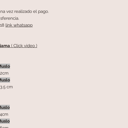
na vez realizado el pago.
sferencia.
418
link whatsapp
Pijama
( Click video )
Muslo
2cm
Muslo
.5 cm
uslo
4cm
uslo