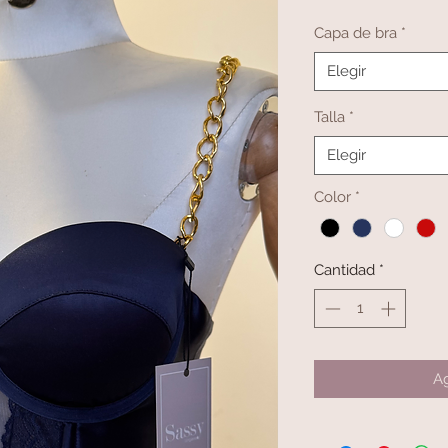
Capa de bra
*
Elegir
Talla
*
Elegir
Color
*
Cantidad
*
Ag