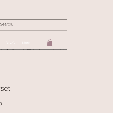
BLOG
More
rset
Precio
0
de