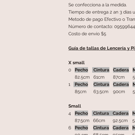
Se confecciona a la medida.
Tiempo de entrega 2 an 3 días u
Metodo de pago Efectivo o Tran
Número de contacto: 0959964
Costo de envio $5
Guía de tallas de Lencería y 
X small
0
Pecho
Cintura
Cadera
82.5cm
61cm
87cm
5
1
Pecho
Cintura
Cadera
85cm
63.5cm
90cm
53
Small
4
Pecho
Cintura
Cadera
M
87.5cm
66cm
92.5cm
5
6
Pecho
Cintura
Cadera
M