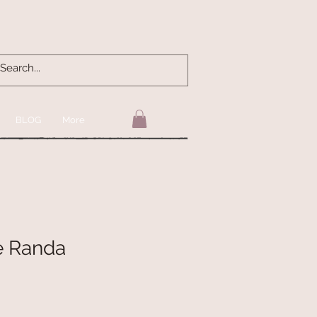
BLOG
More
e Randa