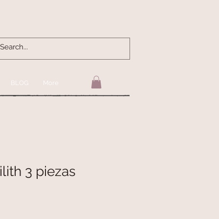
BLOG
More
lith 3 piezas