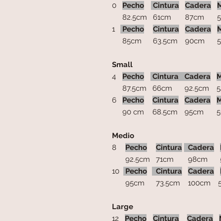
0
Pecho
Cintura
Cadera
82.5cm
61cm
87cm
5
1
Pecho
Cintura
Cadera
85cm
63.5cm
90cm
53
Small
4
Pecho
Cintura
Cadera
M
87.5cm
66cm
92.5cm
5
6
Pecho
Cintura
Cadera
M
90 cm
68.5cm
95cm
5
Medio
8
Pecho
Cintura
Cadera
92.5cm
71cm
98cm
5
10
Pecho
Cintura
Cadera
95cm
73.5cm
100cm
5
Large
12
Pecho
Cintura
Cadera