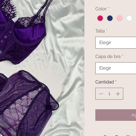
Color
*
Talla
*
Elegir
Capa de bra
*
Elegir
Cantidad
*
Ag