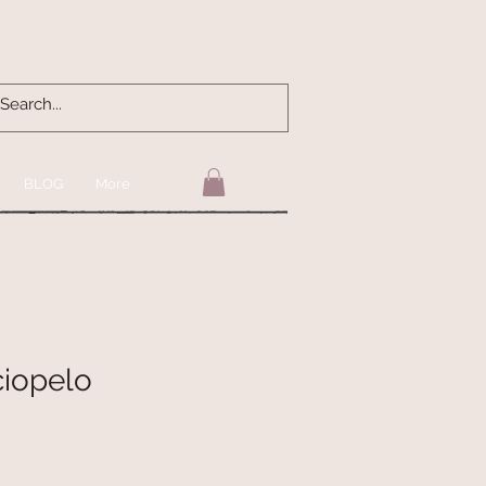
BLOG
More
ciopelo