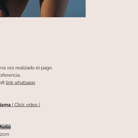
na vez realizado el pago.
sferencia.
418
link whatsapp
Pijama
( Click video )
Muslo
2cm