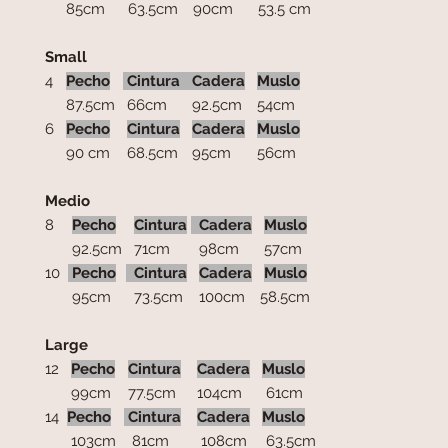
85cm
63.5cm
90cm
53.5 cm
Small
4
Pecho
Cintura
Cadera
Muslo
87.5cm
66cm
92.5cm
54cm
6
Pecho
Cintura
Cadera
Muslo
90 cm
68.5cm
95cm
56cm
Medio
8
Pecho
Cintura
Cadera
Muslo
92.5cm
71cm
98cm
57cm
10
Pecho
Cintura
Cadera
Muslo
95cm
73.5cm
100cm
58.5cm
Large
12
Pecho
Cintura
Cadera
Muslo
99cm
77.5cm
104cm
61cm
14
Pecho
Cintura
Cadera
Muslo
103cm
81cm
108cm
63.5cm