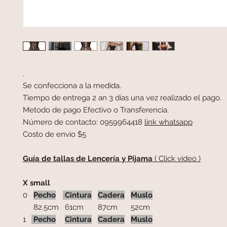
.
Se confecciona a la medida.
Tiempo de entrega 2 an 3 días una vez realizado el pago.
Metodo de pago Efectivo o Transferencia.
Número de contacto: 0959964418
link whatsapp
Costo de envio $5
Guía de tallas de Lencería y Pijama
( Click video )
X small
0
Pecho
Cintura
Cadera
Muslo
82.5cm
61cm
87cm
52cm
1
Pecho
Cintura
Cadera
Muslo