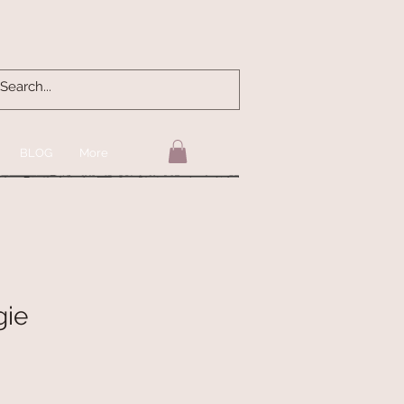
BLOG
More
gie