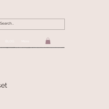
BLOG
More
set