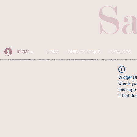
Iniciar sesión
HOME
QUIENES SOMOS
CÁTALOGO
Widget Di
Check you
this page
If that do