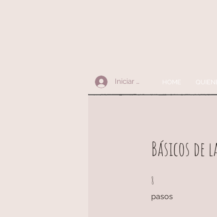
Iniciar sesión
HOME
QUIEN
Básicos de l
8 pasos
8
pasos