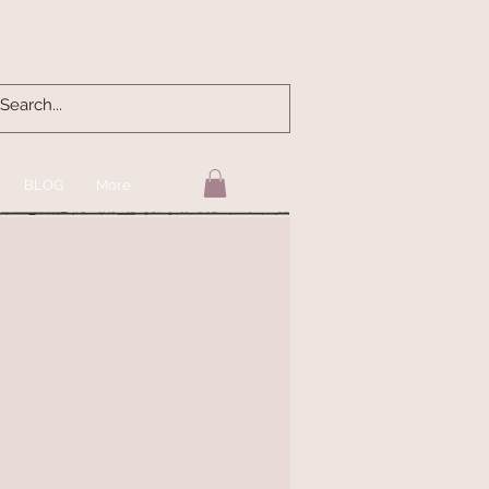
BLOG
More